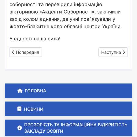
соборності та перевірили інформацію
вікториною «Акценти Соборності», закінчили
захід колом єднання, де учні пов`язували у
жовто-блакитне коло обласні центри України.
У єдності наша сила!
Попередня стаття: День затвердження державного прапор
Наступна стаття
Попередня
Наступна
ГОЛОВНА
НОВИНИ
ПРОЗОРІСТЬ ТА ІНФОРМАЦІЙНА ВІДКРИТІСТЬ
ЗАКЛАДУ ОСВІТИ