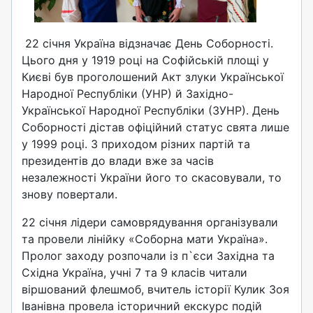
22 січня Україна відзначає День Соборності.
Цього дня у 1919 році на Софійській площі у
Києві був проголошений Акт злуки Української
Народної Республіки (УНР) й Західно-
Української Народної Республіки (ЗУНР). День
Соборності дістав офіційний статус свята лише
у 1999 році. З приходом різних партій та
президентів до влади вже за часів
незалежності України його то скасовували, то
знову повертали.
22 січня лідери самоврядування організували
та провели лінійку «Соборна мати Україна».
Пролог заходу розпочали із п`єси Західна та
Східна Україна, учні 7 та 9 класів читали
віршований флешмоб, вчитель історії Кулик Зоя
Іванівна провела історичний екскурс подій