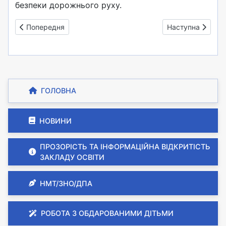
безпеки дорожнього руху.
Попередня стаття: У пам’яті немає часу
Наступна стаття
Попередня
Наступна
ГОЛОВНА
НОВИНИ
ПРОЗОРІСТЬ ТА ІНФОРМАЦІЙНА ВІДКРИТІСТЬ
ЗАКЛАДУ ОСВІТИ
НМТ/ЗНО/ДПА
РОБОТА З ОБДАРОВАНИМИ ДІТЬМИ