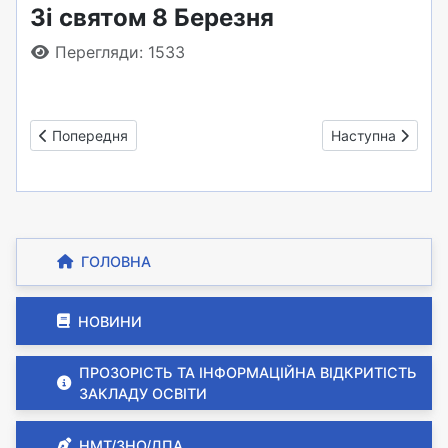
Зі святом 8 Березня
Перегляди: 1533
Попередня стаття: Привітання директора зі святом 8 Бере
Наступна стаття:
Попередня
Наступна
ГОЛОВНА
НОВИНИ
ПРОЗОРІСТЬ ТА ІНФОРМАЦІЙНА ВІДКРИТІСТЬ
ЗАКЛАДУ ОСВІТИ
НМТ/ЗНО/ДПА