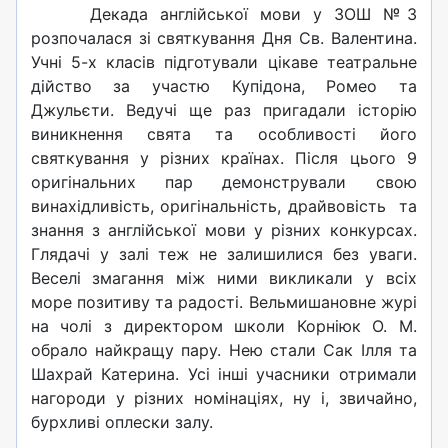
Декада англійської мови у ЗОШ №3
розпочалася зі святкування Дня Св. Валентина.
Учні 5-х класів підготували цікаве театральне
дійство за участю Купідона, Ромео та
Джульєти. Ведучі ще раз пригадали історію
виникнення свята та особливості його
святкування у різних країнах. Після цього 9
оригінальних пар демонстрували свою
винахідливість, оригінальність, драйвовість та
знання з англійської мови у різних конкурсах.
Глядачі у залі теж не залишилися без уваги.
Веселі змагання між ними викликали у всіх
море позитиву та радості. Вельмишановне журі
на чолі з директором школи Корніюк О. М.
обрало найкращу пару. Нею стали Сак Ілля та
Шахрай Катерина. Усі інші учасники отримали
нагороди у різних номінаціях, ну і, звичайно,
бурхливі оплески залу.