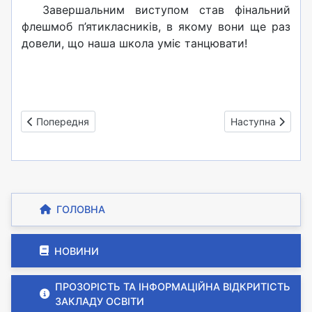
Завершальним виступом став фінальний
флешмоб п’ятикласників, в якому вони ще раз
довели, що наша школа уміє танцювати!
Попередня стаття: Флешмоб #22Pushup Challenge
Наступна стаття
Попередня
Наступна
ГОЛОВНА
НОВИНИ
ПРОЗОРІСТЬ ТА ІНФОРМАЦІЙНА ВІДКРИТІСТЬ
ЗАКЛАДУ ОСВІТИ