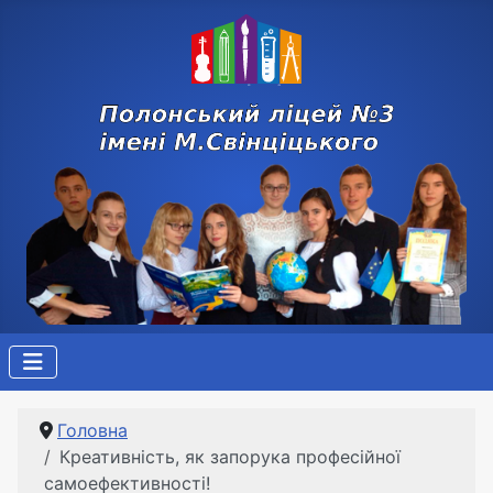
Головна
Креативність, як запорука професійної
самоефективності!