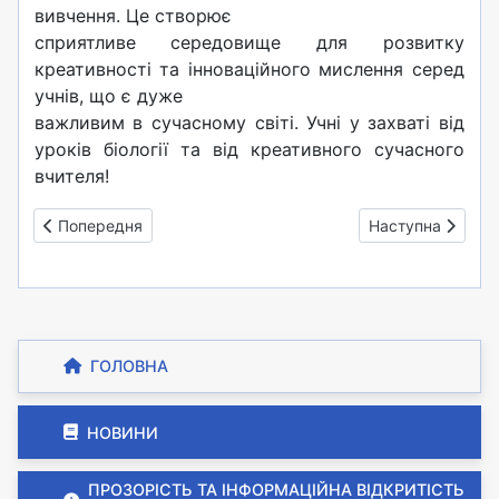
вивчення. Це створює
сприятливе середовище для розвитку
креативності та інноваційного мислення серед
учнів, що є дуже
важливим в сучасному світі. Учні у захваті від
уроків біології та від креативного сучасного
вчителя!
Попередня стаття: «Про здоров’я дбаємо - безпеку вивчає
Наступна стаття:
Попередня
Наступна
ГОЛОВНА
НОВИНИ
ПРОЗОРІСТЬ ТА ІНФОРМАЦІЙНА ВІДКРИТІСТЬ