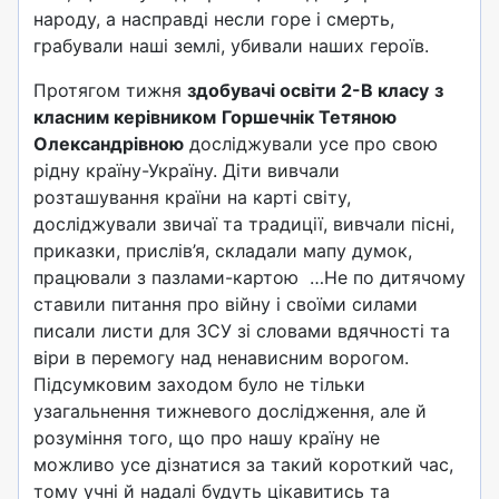
народу, а насправді несли горе і смерть,
грабували наші землі, убивали наших героїв.
Протягом тижня
здобувачі освіти 2-В класу
з
класним керівником
Горшечнік Тетяною
Олександрівною
досліджували усе про свою
рідну країну-Україну. Діти вивчали
розташування країни на карті світу,
досліджували звичаї та традиції, вивчали пісні,
приказки, прислів’я, складали мапу думок,
працювали з пазлами-картою …Не по дитячому
ставили питання про війну і своїми силами
писали листи для ЗСУ зі словами вдячності та
віри в перемогу над ненависним ворогом.
Підсумковим заходом було не тільки
узагальнення тижневого дослідження, але й
розуміння того, що про нашу країну не
можливо усе дізнатися за такий короткий час,
тому учні й надалі будуть цікавитись та