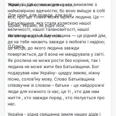
Україна... Це слово кожен з нас вимовляє з
Живи, Україно, живи для краси,
неймовір­ною вдячністю, бо воно вміщує в собі
Для сили, для правди, для волі
все, про що тільки може мріяти людина. Це —
Батьківщина, яка стала колискою нашої
Шуми, Украно, як рідні ліси,
величності, нашої талановито­сті, нашої
неповторності. А Батьківщина — це рідний дім,
Як вimep в далекому полі
де на тебе чекають завжди з любов'ю і надією;
О.Олесь
це місце, до якого людина завжди
повертається, де б вона не мандрувала у світі.
Як рослина не може рости без коріння, так і
людина не може жити без Батьківщини. Бог
подарував нам Україну- щедру землю, ніжну
пісню, солов'їну мову. Слово Батьківщина
співзвучне зі словом – батьки - це найдорожчі
люди для кожного із нас, це ті , хто дав нам
життя , хто завжди поряд , хто піклується про
нас.
Україна - рідна священна земля наших дідів і