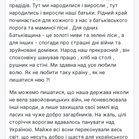
прадідів. Тут ми народилися і виросли , тут
народились і виросли наші батьки. Рідний край
починається для кожного з нас з батьківського
порога та маминої пісні . Для одних
Батьківщина - це золоті ниви та зелені ліси , а
для інших - спогади про страшні дні війни та
зруйновані домівки. Народ наш прекрасний , він
споконвіку шанував працю , хліб на столі ,
рушник на стіні. Ми здавна над усе любили
волю. Як не любити таку країну , як не
пишатися нею ?!
Ми можемо пишатися, що наша держава ніколи
не вела завойовницьких війн, не поневолювала
інші народи, а лише захищала свої землі від
ласих на чуже добро загарбників. На жаль, цілі
сторіччя ворогам вдавалось панувати над
Україною. Майже всі вони переконували весь
світ, що несуть добро і щастя для українського