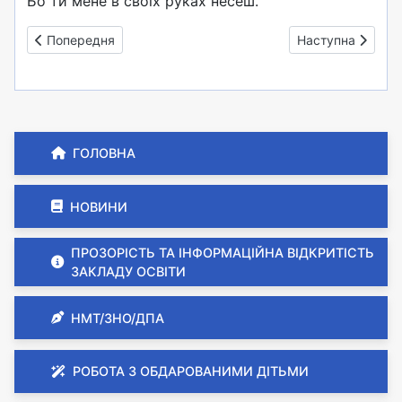
Бо ти мене в своїх руках несеш.
Попередня стаття: Юний дослідник-2023 (2)
Наступна стаття:
Попередня
Наступна
ГОЛОВНА
НОВИНИ
ПРОЗОРІСТЬ ТА ІНФОРМАЦІЙНА ВІДКРИТІСТЬ
ЗАКЛАДУ ОСВІТИ
НМТ/ЗНО/ДПА
РОБОТА З ОБДАРОВАНИМИ ДІТЬМИ