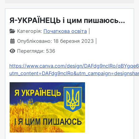
Я-УКРАЇНЕЦЬ і цим пишаюсь...
Категорія:
Початкова освіта
Опубліковано: 18 березня 2023
Перегляди: 536
https://www.canva.com/design/DAFdg9nclRo/qBYgq
utm_content=DAFdg9nclRo&utm_campaign=designshar