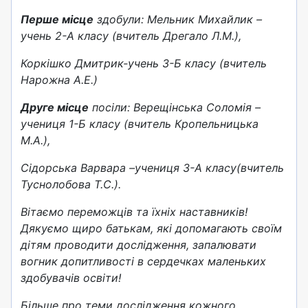
Перше місце
здобули: Мельник Михайлик –
учень 2-А класу (вчитель Дрегало Л.М.),
Коркішко Дмитрик-учень 3-Б класу (вчитель
Нарожна А.Е.)
Друге місце
посіли: Верещінська Соломія –
учениця 1-Б класу (вчитель Кропельницька
М.А.),
Сідорська Варвара –учениця 3-А класу(вчитель
Туснолобова Т.С.).
Вітаємо переможців та їхніх наставників!
Дякуємо щиро батькам, які допомагають своїм
дітям проводити дослідження, запалювати
вогник допитливості в сердечках маленьких
здобувачів освіти!
Більше про теми дослідження кожного