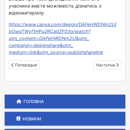
учасника маєте можливість дізнатись з
відеоматеріалу.
https://www.canva.com/design/
DAFeHWDNm2U/
bGwqTWyf1HPu2RCa0ZF03g/watch?
utm_content=DAFeHWDNm2U&utm_
campaign=designshare&utm_
medium=link&utm_source=
publishsharelink
Попередня стаття: Дослідники, 1-Б
Наступна стаття:
Попередня
Наступна
ГОЛОВНА
НОВИНИ