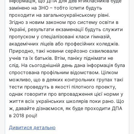
інформація, що ДПА для дев'ятикласників буде
замінено на ЗНО – тобто іспити будуть
проходити на загальноукраїнському рівні.
Згідно з новим законом про систему освіти в
Україні, результати екзаменації будуть служити
пропуском у спеціалізовані класи гімназій,
академічних ліцеїв або професійних коледжів.
Природно, такі новини серйозно схвилювали
учнів та їх батьків. Втім, паніку піднімати не
слід. На сьогоднішній день дана інформація була
спростована профільним відомством. Цілком
можливо, що в деяких контрольних групах такі
тести проведуть в якості пілотного проекту,
однак говорити про впровадження цієї норми у
життя всіх українських школярів поки рано. Що
ж, давайте дізнаємося, як буде проходити ДПА
в 2018 році!
Дивитися детально