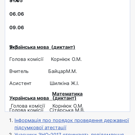
31.05
9-А
06.06
09.06
Українська мова (диктант)
9-Б
Голова комісії Корніюк О.М.
Вчитель БайцарМ.М.
Асистент Шилкіна Ж.І.
Математика
Українська мова (диктант)
Голова комісії Корніюк О.М.
Голова комісії Сітарська М.В.
Вчитель Олійник В.О.
Інформація про порядок проведення державної
Вчитель Приймак Л.А.
підсумкової атестації
Асистент Грицак О.Є.
Асистент Корніюк О.М.
Учасники ЗНО-2017 отримають повідомлення