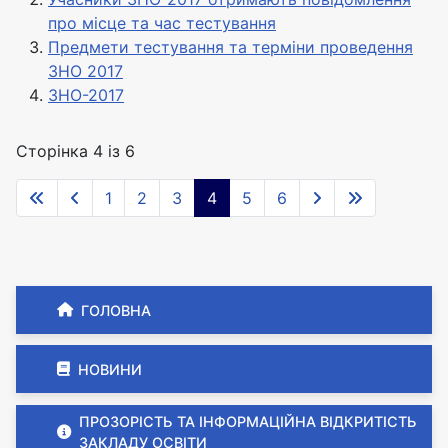
Англійська мова
про місце та час тестування
Англійська мова
Предмети тестування та терміни проведення
Голова комісії Корніюк О.М.
ЗНО 2017
Голова комісії Байцар М.М.
ЗНО-2017
Вчитель Петрик Л.І.
Вчитель Петрик Л.І.
Асистент Дудар К.І.
Сторінка 4 із 6
Асистент Дудар К.І.
1
2
3
4
5
6
Математика
Голова комісії Байцар М.М.
Вчитель Олійник В.О.
ГОЛОВНА
Асистент Грицак О.Є.
НОВИНИ
ПРОЗОРІСТЬ ТА ІНФОРМАЦІЙНА ВІДКРИТІСТЬ
ЗАКЛАДУ ОСВІТИ