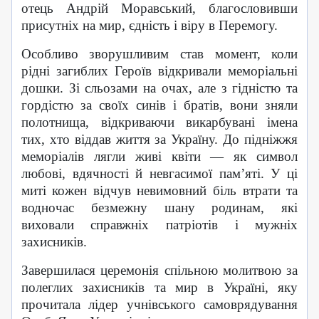
отець Андрій Моравський, благословивши
присутніх на мир, єдність і віру в Перемогу.
Особливо зворушливим став момент, коли
рідні загиблих Героїв відкривали меморіальні
дошки. Зі сльозами на очах, але з гідністю та
гордістю за своїх синів і братів, вони зняли
полотнища, відкриваючи викарбувані імена
тих, хто віддав життя за Україну. До підніжжя
меморіалів лягли живі квіти — як символ
любові, вдячності й невгасимої пам’яті. У ці
миті кожен відчув невимовний біль втрати та
водночас безмежну шану родинам, які
виховали справжніх патріотів і мужніх
захисників.
Завершилася церемонія спільною молитвою за
полеглих захисників та мир в Україні, яку
прочитала лідер учнівського самоврядування