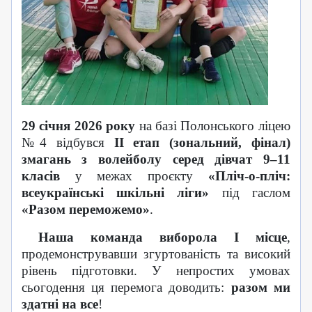
29 січня 2026 року
на базі Полонського ліцею
№4 відбувся
ІІ етап (зональний, фінал)
змагань з волейболу серед дівчат 9–11
класів
у межах проєкту
«Пліч-о-пліч:
всеукраїнські шкільні ліги»
під гаслом
«Разом переможемо»
.
Наша команда виборола І місце
,
продемонструвавши згуртованість та високий
рівень підготовки. У непростих умовах
сьогодення ця перемога доводить:
разом ми
здатні на все
!