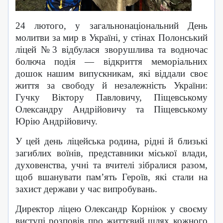
24 лютого, у загальнонаціональний День
молитви за мир в Україні, у стінах Полонський
ліцей №3 відбулася зворушлива та водночас
болюча подія — відкриття меморіальних
дошок нашим випускникам, які віддали своє
життя за свободу й незалежність України:
Гучку Віктору Павловичу, Піщевському
Олександру Андрійовичу та Піщевському
Юрію Андрійовичу.
У цей день ліцейська родина, рідні й близькі
загиблих воїнів, представники міської влади,
духовенства, учні та вчителі зібралися разом,
щоб вшанувати пам’ять Героїв, які стали на
захист держави у час випробувань.
Директор ліцею Олександр Корніюк у своєму
виступі розповів про життєвий шлях кожного