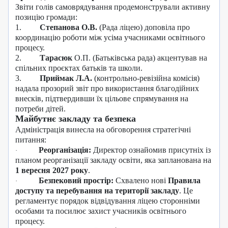
Звіти голів самоврядування продемонстрували активну
позицію громади:
1.
Степанова О.В.
(Рада ліцею) доповіла про
координацію роботи між усіма учасниками освітнього
процесу.
2.
Тарасюк
О.П.
(Батьківська рада) акцентував на
спільних проєктах батьків та школи.
3.
Приймак Л.А.
(контрольно-ревізійна комісія)
надала прозорий звіт про використання благодійних
внесків, підтвердивши їх цільове спрямування на
потреби дітей.
Майбутнє закладу та безпека
Адміністрація винесла на обговорення стратегічні
питання:
Реорганізація:
Директор ознайомив присутніх із
·
планом реорганізації закладу освіти, яка запланована на
1 вересня 2027 року
.
Безпековий простір:
Схвалено нові
Правила
·
доступу та перебування на території закладу
. Це
регламентує порядок відвідування ліцею сторонніми
особами та посилює захист учасників освітнього
процесу.