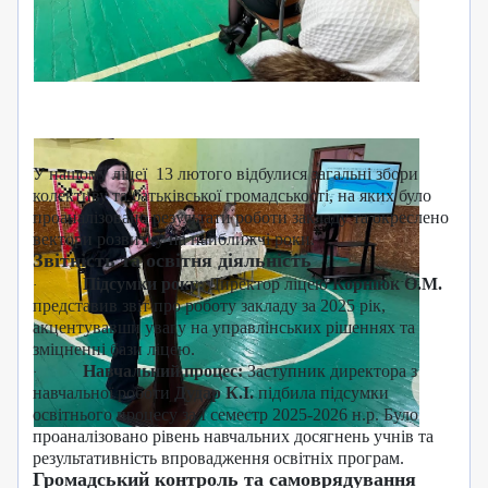
У нашому ліцеї
13 лютого
відбулися загальні збори
колективу та батьківської громадськості, на яких було
проаналізовано результати роботи закладу та окреслено
вектори розвитку на найближчі роки.
Звітність та освітня діяльність
Підсумки року:
Директор ліцею
Корніюк О.М.
·
представив звіт про роботу закладу за 2025 рік,
акцентувавши увагу на управлінських рішеннях та
зміцненні бази ліцею.
Навчальний процес:
Заступник директора з
·
навчальної роботи
Дудар К.І.
підбила підсумки
освітнього процесу за І семестр 2025-2026 н.р. Було
проаналізовано рівень навчальних досягнень учнів та
результативність впровадження освітніх програм.
Громадський контроль та самоврядування