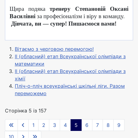
Щира подяка
тренеру Степановій Оксані
Василівні
за професіоналізм і віру в команду.
Дівчата, ви — супер! Пишаємося вами!
Вітаємо з черговою перемогою!
ІІ (обласний) етап Всеукраїнської олімпіади з
математики
ІІ (обласний) етап Всеукраїнської олімпіади з
хімії
Пліч-о-пліч всеукраїнські шкільні ліги. Разом
переможемо
Сторінка 5 із 157
1
2
3
4
5
6
7
8
9
10