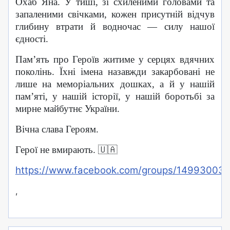
Охаб Яна. У тиші, зі схиленими головами та
запаленими свічками, кожен присутній відчув
глибину втрати й водночас — силу нашої
єдності.
Пам’ять про Героїв житиме у серцях вдячних
поколінь. Їхні імена назавжди закарбовані не
лише на меморіальних дошках, а й у нашій
пам’яті, у нашій історії, у нашій боротьбі за
мирне майбутнє України.
Вічна слава Героям.
Герої не вмирають.
🇺🇦
https://www.facebook.com/groups/14993003
,