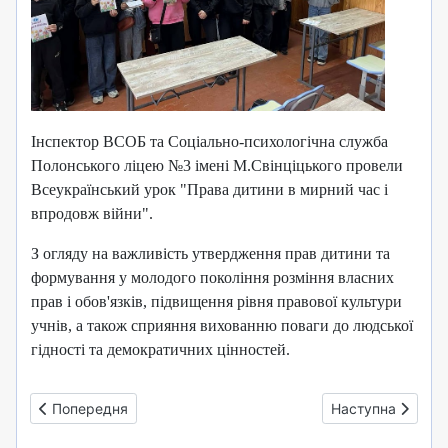
Інспектор ВСОБ та Соціально-психологічна служба
Полонського ліцею №3 імені М.Свінціцького провели
Всеукраїнський урок "Права дитини в мирний час і
впродовж війни".
З огляду на важливість утвердження прав дитини та
формування у молодого покоління розміння власних
прав і обов'язків, підвищення рівня правової культури
учнів, а також сприяння вихованню поваги до людської
гідності та демократичних цінностей.
Попередня стаття: 16 днів проти насильства
Наступна стаття:
Попередня
Наступна