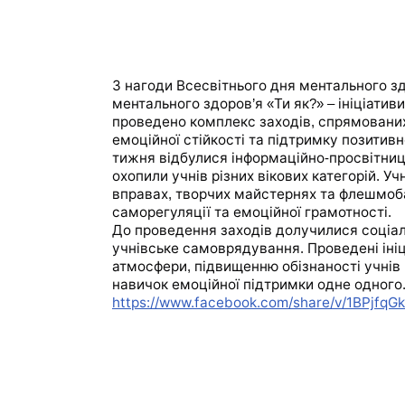
З
нагоди
Всесвітнього
дня
ментального
з
ментального
здоров
я
Ти
як
ініціативи
’
«
?» –
проведено
комплекс
заходів
спрямовани
,
емоційної
стійкості
та
підтримку
позитивн
тижня
відбулися
інформаційно
просвітниц
-
охопили
учнів
різних
вікових
категорій
Учн
.
вправах
творчих
майстернях
та
флешмоб
,
саморегуляції
та
емоційної
грамотності
.
До
проведення
заходів
долучилися
соціа
учнівське
самоврядування
Проведені
іні
.
атмосфери
підвищенню
обізнаності
учнів
,
навичок
емоційної
підтримки
одне
одного
https://www.facebook.com/share/v/1BPjfqG
ж війни