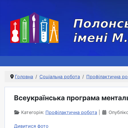
Головна
Соціальна робота
Профілактична ро
Всеукраїнська програма менталь
Категорія:
Профілактична робота
Опублік
Дивитися фото