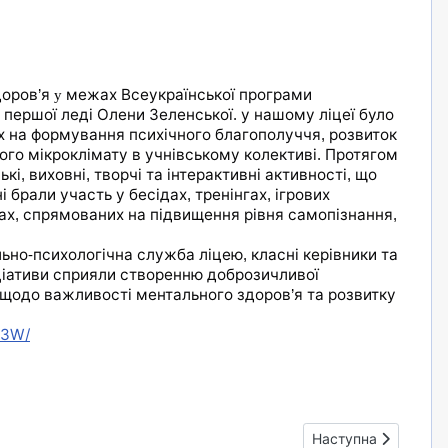
доров
я
межах
Всеукраїнської
програми
’
у
першої
леді
Олени
Зеленської
у
нашому
ліцеї
було
.
х
на
формування
психічного
благополуччя
розвиток
,
ого
мікроклімату
в
учнівському
колективі
Протягом
.
ькі
виховні
творчі
та
інтерактивні
активності
що
,
,
,
і
брали
участь
у
бесідах
тренінгах
ігрових
,
,
ах
спрямованих
на
підвищення
рівня
самопізнання
,
,
льно
психологічна
служба
ліцею
класні
керівники
та
-
,
ціативи
сприяли
створенню
доброзичливої
щодо
важливості
ментального
здоров
я
та
розвитку
’
.
k3W/
Наступна стаття: Д
Наступна