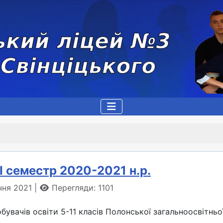
I семестр 2020-2021 н.р.
ічня 2021
Перегляди: 1101
увачів освіти 5-11 класів Полонської загальноосвітньої