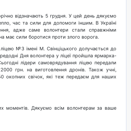
ічно відзначають 5 грудня. У цей день дякуємо
пло, час та сили для допомоги іншим. В Україні
ення, адже саме волонтери стали справжніми
на має сили боротися проти злого ворога.
ліцею №3 імені М. Свінціцького долучається до
ередодні Дня волонтера у ліцеї пройшла ярмарка-
Сьогодні лідери самоврядування ліцею передали
2000 грн. на виготовлення дронів. Також учні,
50 окопних свічок, які теж передаєм для наших
вих моментів. Дякуємо всім волонтерам за ваше