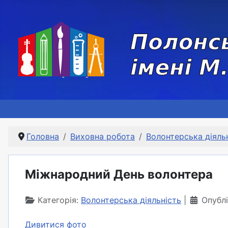
Головна
Виховна робота
Волонтерська діяль
Міжнародний День волонтера
Категорія:
Волонтерська діяльність
Опублі
Дивитися фото