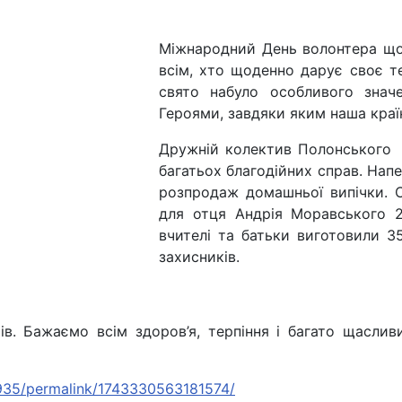
Міжнародний День волонтера щор
всім, хто щоденно дарує своє те
свято набуло особливого знач
Героями, завдяки яким наша краї
Дружній колектив Полонського 
багатьох благодійних справ. Нап
розпродаж домашньої випічки. 
для отця Андрія Моравського 2
вчителі та батьки виготовили 3
захисників.
ів. Бажаємо всім здоров’я, терпіння і багато щасли
935/permalink/1743330563181574/