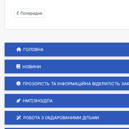
Попередня стаття: Волонтерство для нас – це спосіб жит
Попередня
ГОЛОВНА
НОВИНИ
ПРОЗОРІСТЬ ТА ІНФОРМАЦІЙНА ВІДКРИТІСТЬ ЗА
НМТ/ЗНО/ДПА
РОБОТА З ОБДАРОВАНИМИ ДІТЬМИ