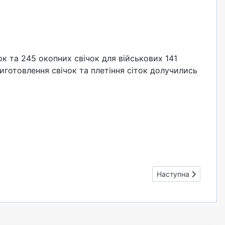
ок та 245 окопних свічок для військових 141
иготовлення свічок та плетіння сіток долучились
Наступна стаття: 
Наступна