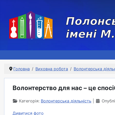
Головна
Виховна робота
Волонтерська діяль
Волонтерство для нас – це спосі
Категорія:
Волонтерська діяльність
Опублі
Дивитися фото