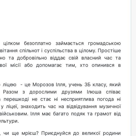
 цілком безоплатно займається громадською
ітання спільнот і суспільства в цілому. Простіше
о та добровільно віддає свій власний час та
вої місії або допомагає тим, хто опинився в
іцею - це Морозов Ілля, учень 3Б класу, який
ь. Разом з дорослими друзями Ілюша співає
На перешкоді не стає ні несприятлива погода ні
у ліцеї, знаходить час на відвідування музичної
ійськовим. Ілля має багато подяк та грамот від
культури.
і, чи ще мрієш? Приєднуйся до великої родини