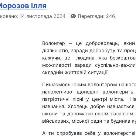
Морозов Ілля
іковано: 14 листопада 2024
Перегляди: 246
Волонтер – це доброволець, який
діяльністю, заради добробуту та процв
кажучи, це людина, яка безкоштовн
можливості заради суспільно-важли
складній життєвій ситуації.
Пишаємось юним волонтером нашого л
наполегливо щонеділі волонтерит
патріотичні пісні у центрі міста. 
навчання. Хлопець добре навчається 
школи та допомагає своїм талантом в
військових, міської ради та будинка 
А ти спробував себе у волонтерств