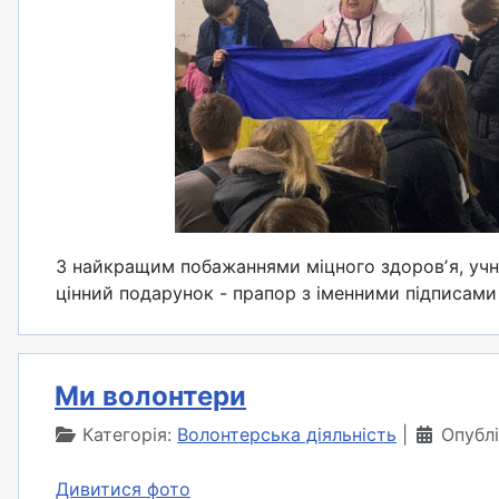
З найкращим побажаннями міцного здоровʼя, учні 
цінний подарунок - прапор з іменними підписами 
Ми волонтери
Категорія:
Волонтерська діяльність
Опубл
Дивитися фото