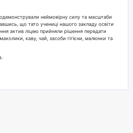
родемонстрували неймовірну силу та масштаби
авшись, що тато учениці нашого закладу освіти
кнення актив ліцею прийняли рішення передати
аколики, каву, чай, засоби гігієни, малюнки та
в.