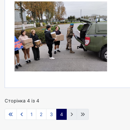
Сторінка 4 із 4
1
2
3
4