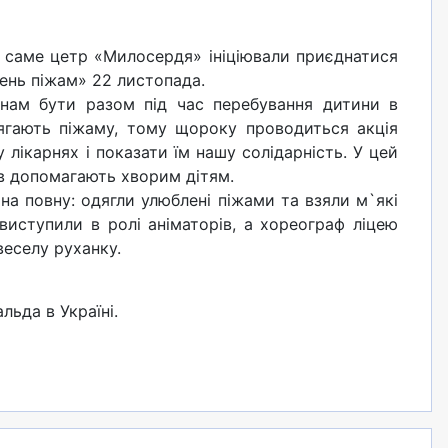
а саме цетр «Милосердя» ініціювали приєднатися
День піжам» 22 листопада.
нам бути разом під час перебування дитини в
вдягають піжаму, тому щороку проводиться акція
 лікарнях і показати їм нашу солідарність. У цей
ів допомагають хворим дітям.
 на повну: одягли улюблені піжами та взяли м`які
виступили в ролі аніматорів, а хореограф ліцею
веселу руханку.
льда в Україні.