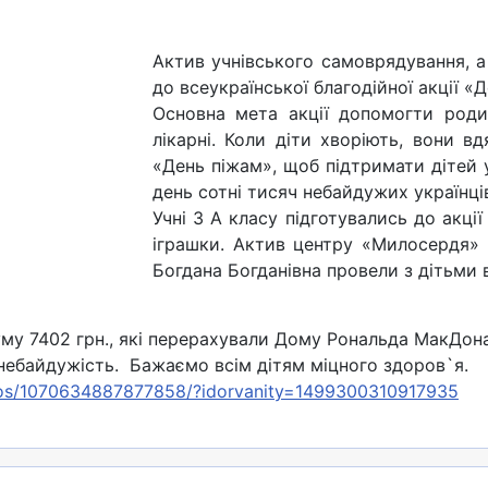
Актив учнівського самоврядування, 
до всеукраїнської благодійної акції «
Основна мета акції допомогти роди
лікарні. Коли діти хворіють, вони 
«День піжам», щоб підтримати дітей у
день сотні тисяч небайдужих українц
Учні 3 А класу підготувались до акції
іграшки. Актив центру «Милосердя» 
Богдана Богданівна провели з дітьми 
суму 7402 грн., які перерахували Дому Рональда МакДона
небайдужість. Бажаємо всім дітям міцного здоров`я.
os/1070634887877858/?idorvanity=1499300310917935