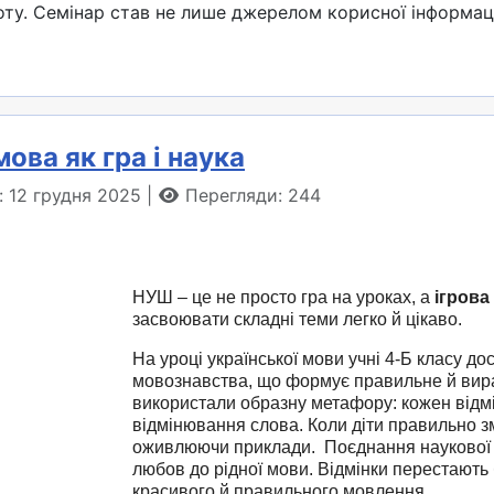
у. Семінар став не лише джерелом корисної інформаці
мова як гра і наука
: 12 грудня 2025
Перегляди: 244
НУШ – це не просто гра на уроках, а
ігрова
засвоювати складні теми легко й цікаво.
На уроці української мови учні 4-Б класу д
мовознавства, що формує правильне й вир
використали образну метафору: кожен відм
відмінювання слова. Коли діти правильно з
оживлюючи приклади. Поєднання наукової т
любов до рідної мови. Відмінки перестають
красивого й правильного мовлення.