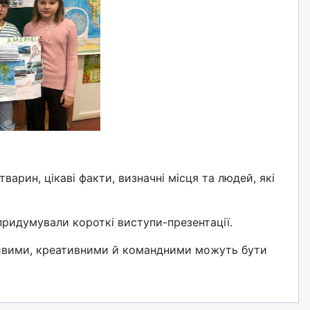
арин, цікаві факти, визначні місця та людей, які
придумували короткі виступи-презентації.
итливими, креативними й командними можуть бути