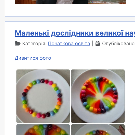
Маленькі дослідники великої на
Категорія:
Початкова освіта
Опубліковано
Дивитися фото