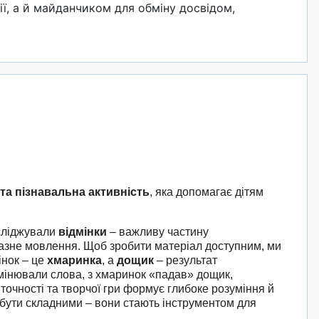
ї, а й майданчиком для обміну досвідом,
 та пізнавальна активність
, яка допомагає дітям
осліджували
відмінки
– важливу частину
азне мовлення. Щоб зробити матеріал доступним, ми
інок – це
хмаринка
, а
дощик
– результат
мінювали слова, з хмаринок «падав» дощик,
очності та творчої гри формує глибоке розуміння й
 бути складними – вони стають інструментом для