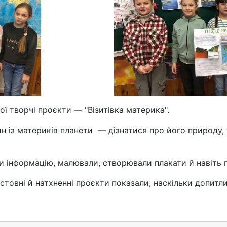
ї творчі проєкти — "Візитівка материка".
із материків планети — дізнатися про його природу, тв
 інформацію, малювали, створювали плакати й навіть 
змістовні й натхненні проєкти показали, наскільки доп