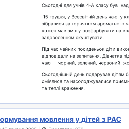
Сьогодні для учнів 4-А класу був на
15 грудня, у Всесвітній день чаю, у 
зібралися за горнятком ароматного 
кожен мав змогу розфарбувати на вла
задоволенням скуштувати.
Під час чайних посиденьок діти вико
відповідали на запитання. Дівчатка п
чаю — чорний, зелений, червоний, жов
Сьогоднішній день подарував дітям б
сміялися та насолоджувалися приєм
та теплі враження.
формування мовлення у дітей з РАС