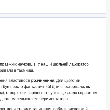
справжніх науковців! У нашій шкільній лабораторії
ривали її таємниці.
ення властивості
розчинення
. Для цього ми
т був просто фантастичний! Діти спостерігали, як
ді, створюючи чарівні візерунки. Це стало справжнім
дного маленького експериментатора.
ю, вони ставили запитання, робили висновки й