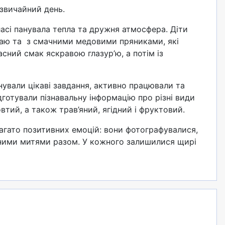
дзвичайний день.
класі панувала тепла та дружня атмосфера. Діти
чаю та з смачними медовими пряниками, які
сний смак яскравою глазур’ю, а потім із
нували цікаві завдання, активно працювали та
ідготували пізнавальну інформацію про різні види
тий, а також трав’яний, ягідний і фруктовий.
агато позитивних емоцій: вони фотографувалися,
ними митями разом. У кожного залишилися щирі