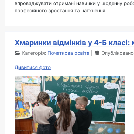
впроваджувати отримані навички у щоденну робот
професійного зростання та натхнення.
Хмаринки відмінків у 4-Б класі: 
Категорія:
Початкова освіта
Опубліковано
Дивитися фото