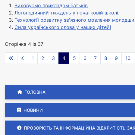
Виховуємо прикладом батьків
Логопедичний тиждень у початковій школі.
Технології розвитку зв'язного мовлення молодши
Сила українського слова у наших дітей!
Сторінка 4 із 37
1
2
3
4
5
6
7
8
9
10
ГОЛОВНА
НОВИНИ
ПРОЗОРІСТЬ ТА ІНФОРМАЦІЙНА ВІДКРИТІСТЬ ЗА