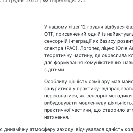
: 15 грудня 2025
Перегляди: 272
У нашому ліцеї 12 грудня відбувся ф
ОТГ, присвячений одній із найактуал
сенсорній інтеграції як базису розв
спектра (РАС). Логопед ліцею Юлія А
теоретичну частину, де окреслила клю
для формування комунікативних нави
з дітьми.
Особливу цінність семінару мав майс
зануритися у практику: відпрацювати
переконатися, як сенсорні методики 
вибудовувати мовленнєву діяльність
практичної частини, що створило ат
натхнення.
 динамічну атмосферу заходу: відчувалася єдність коле