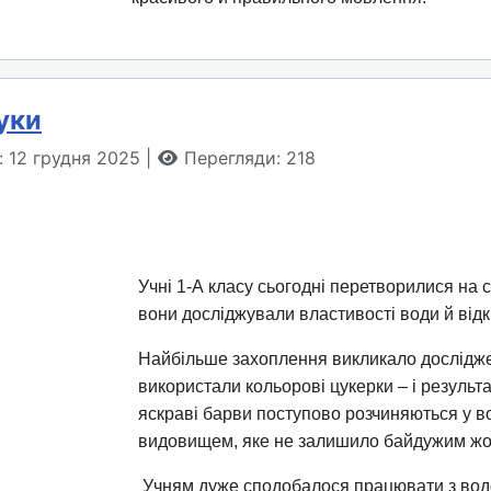
уки
: 12 грудня 2025
Перегляди: 218
Учні 1-А класу сьогодні перетворилися на 
вони досліджували властивості води й відк
Найбільше захоплення викликало дослідж
використали кольорові цукерки – і результа
яскраві барви поступово розчиняються у во
видовищем, яке не залишило байдужим жо
Учням дуже сподобалося працювати з водо