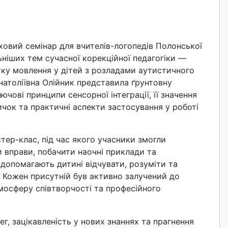
аховий семінар для вчителів-логопедів Полонської
ьніших тем сучасної корекційної педагогіки —
итку мовлення у дітей з розладами аутистичного
натоліївна Олійник представила ґрунтовну
чові принципи сенсорної інтеграції, її значення
чок та практичні аспекти застосування у роботі
тер-клас, під час якого учасники змогли
 вправи, побачити наочні приклади та
допомагають дитині відчувати, розуміти та
. Кожен присутній був активно залучений до
мосферу співтворчості та професійного
г, зацікавленість у нових знаннях та прагнення