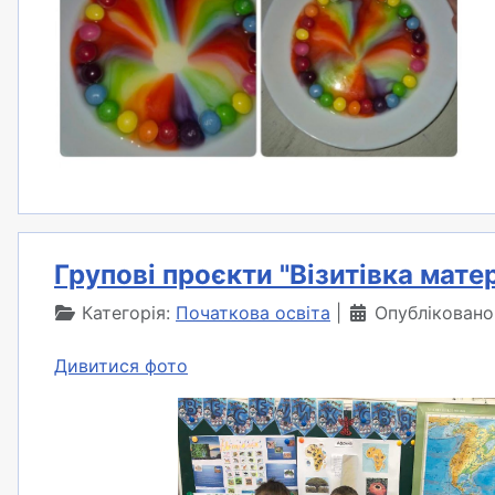
Групові проєкти "Візитівка матер
Категорія:
Початкова освіта
Опубліковано
Дивитися фото