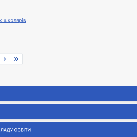
х школярів
КЛАДУ ОСВІТИ